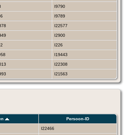
3
I9790
06
I9789
878
I22577
949
I2900
92
I226
958
I19443
013
I22308
993
I21563
en
Persoon-ID
I22466