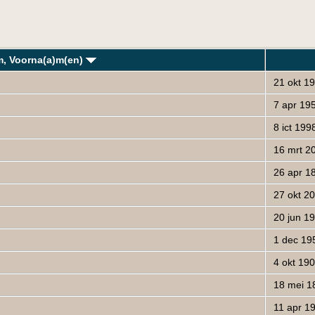
m, Voorna(a)m(en)
21 okt 1
7 apr 19
8 ict 199
16 mrt 2
26 apr 1
27 okt 2
20 jun 1
1 dec 19
4 okt 19
18 mei 1
11 apr 1