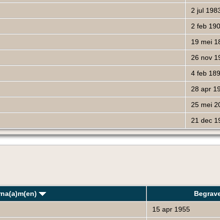
2 jul 198
2 feb 19
19 mei 1
26 nov 1
4 feb 18
28 apr 1
25 mei 2
21 dec 1
rna(a)m(en)
Begrav
15 apr 1955