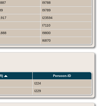
1887
I9788
89
I9789
1917
I23594
I7110
1888
I9800
I6870
R)
Persoon-ID
I224
I229