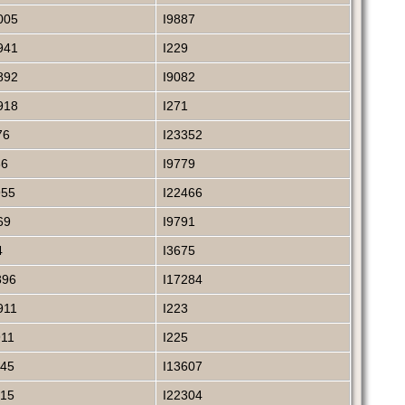
005
I9887
941
I229
892
I9082
918
I271
76
I23352
66
I9779
955
I22466
69
I9791
4
I3675
896
I17284
911
I223
911
I225
945
I13607
015
I22304