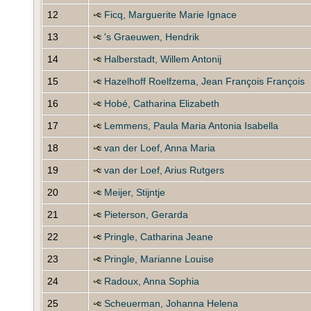
12
Ficq, Marguerite Marie Ignace
13
's Graeuwen, Hendrik
14
Halberstadt, Willem Antonij
15
Hazelhoff Roelfzema, Jean François François
16
Hobé, Catharina Elizabeth
17
Lemmens, Paula Maria Antonia Isabella
18
van der Loef, Anna Maria
19
van der Loef, Arius Rutgers
20
Meijer, Stijntje
21
Pieterson, Gerarda
22
Pringle, Catharina Jeane
23
Pringle, Marianne Louise
24
Radoux, Anna Sophia
25
Scheuerman, Johanna Helena