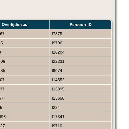
Overlijden
Persoon-ID
967
I7875
55
I9796
8
I26204
006
I22231
885
I9074
007
I14352
937
I13895
57
I13650
05
I224
896
I17341
927
I9710