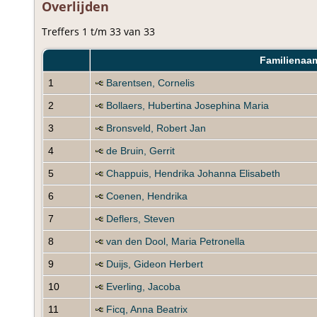
Overlijden
Treffers 1 t/m 33 van 33
Familienaa
1
Barentsen, Cornelis
2
Bollaers, Hubertina Josephina Maria
3
Bronsveld, Robert Jan
4
de Bruin, Gerrit
5
Chappuis, Hendrika Johanna Elisabeth
6
Coenen, Hendrika
7
Deflers, Steven
8
van den Dool, Maria Petronella
9
Duijs, Gideon Herbert
10
Everling, Jacoba
11
Ficq, Anna Beatrix