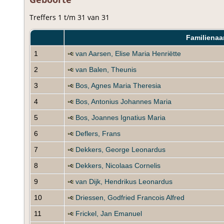
Treffers 1 t/m 31 van 31
Familienaa
1
van Aarsen, Elise Maria Henriëtte
2
van Balen, Theunis
3
Bos, Agnes Maria Theresia
4
Bos, Antonius Johannes Maria
5
Bos, Joannes Ignatius Maria
6
Deflers, Frans
7
Dekkers, George Leonardus
8
Dekkers, Nicolaas Cornelis
9
van Dijk, Hendrikus Leonardus
10
Driessen, Godfried Francois Alfred
11
Frickel, Jan Emanuel