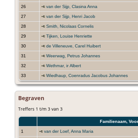
26
van der Sijp, Clasina Anna
27
van der Sijp, Henri Jacob
28
Smith, Nicolaas Cornelis
29
Tijken, Louise Henriette
30
de Villeneuve, Carel Huibert
31
Weerwag, Petrus Johannes
32
Wethmar, ir Albert
33
Wiedhaup, Coenradus Jacobus Johannes
Begraven
Treffers 1 t/m 3 van 3
Familienaam, Voo
1
van der Loef, Anna Maria