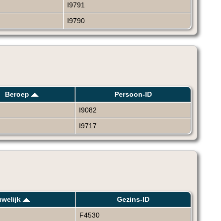
I9791
I9790
Beroep
Persoon-ID
I9082
I9717
welijk
Gezins-ID
F4530