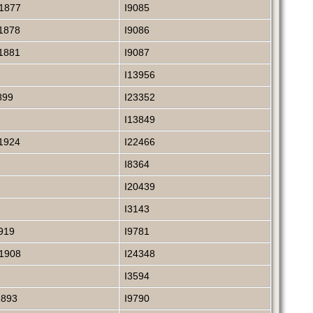
1877
I9085
1878
I9086
1881
I9087
I13956
899
I23352
I13849
1924
I22466
I8364
I20439
I3143
919
I9781
1908
I24348
I3594
1893
I9790