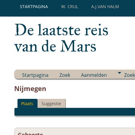
STARTPAGINA
W. CRUL
A.J.VAN HALM
De laatste reis
van de Mars
Startpagina
Zoek
Aanmelden
Zoek
Nijmegen
Plaats
Suggestie
Geboorte