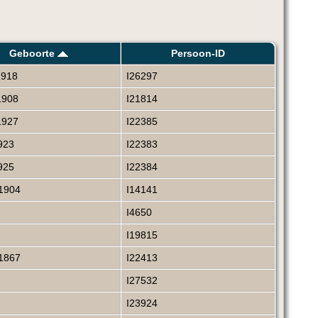
Geboorte
Persoon-ID
1918
I26297
1908
I21814
1927
I22385
923
I22383
925
I22384
1904
I14141
I4650
I19815
1867
I22413
I27532
I23924