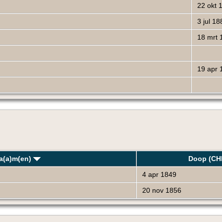
22 okt 
3 jul 18
18 mrt 
19 apr 
a(a)m(en)
Doop (CH
4 apr 1849
20 nov 1856