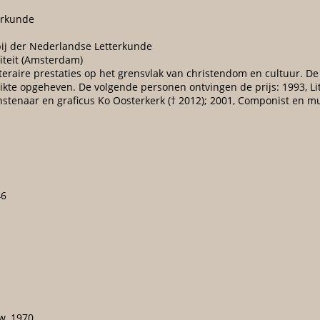
erkunde
ppij der Nederlandse Letterkunde
siteit (Amsterdam)
iteraire prestaties op het grensvlak van christendom en cultuur. De
treikte opgeheven. De volgende personen ontvingen de prijs: 1993, L
unstenaar en graficus Ko Oosterkerk († 2012); 2001, Componist en 
46
w, 1970