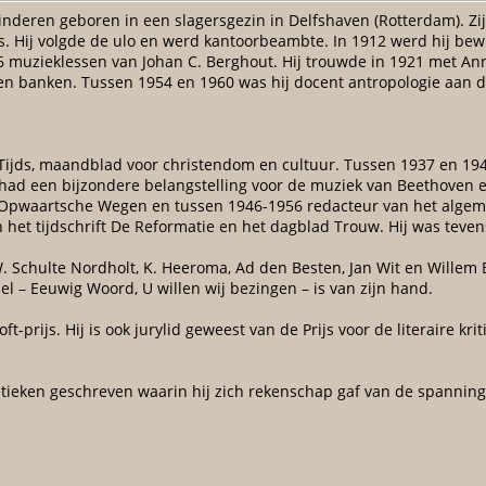
inderen geboren in een slagersgezin in Delfshaven (Rotterdam). Zij
s. Hij volgde de ulo en werd kantoorbeambte. In 1912 werd hij bew
16 muzieklessen van Johan C. Berghout. Hij trouwde in 1921 met An
 en banken. Tussen 1954 en 1960 was hij docent antropologie aan d
 Tijds, maandblad voor christendom en cultuur. Tussen 1937 en 19
j had een bijzondere belangstelling voor de muziek van Beethoven 
ift Opwaartsche Wegen en tussen 1946-1956 redacteur van het algeme
n het tijdschrift De Reformatie en het dagblad Trouw. Hij was te
.W. Schulte Nordholt, K. Heeroma, Ad den Besten, Jan Wit en Wille
el – Eeuwig Woord, U willen wij bezingen – is van zijn hand.
ft-prijs. Hij is ook jurylid geweest van de Prijs voor de literaire k
ritieken geschreven waarin hij zich rekenschap gaf van de spannin