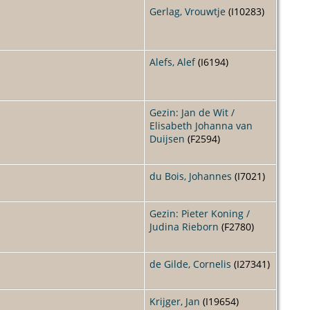
Gerlag, Vrouwtje
(I10283)
Alefs, Alef
(I6194)
Gezin: Jan de Wit /
Elisabeth Johanna van
Duijsen
(F2594)
du Bois, Johannes
(I7021)
Gezin: Pieter Koning /
Judina Rieborn
(F2780)
de Gilde, Cornelis
(I27341)
Krijger, Jan
(I19654)