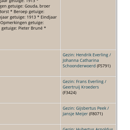
aar getuige: 1913 *
ngen getuige: Gouda, broer
Borst * Beroep getuige:
jaar getuige: 1913 * Eindjaar
* Opmerkingen getuige:
 getuige: Pieter Bruné *
Gezin: Hendrik Everling /
Johanna Catharina
Schoonderwoerd
(F5791)
Gezin: Frans Everling /
Geertruij Kroeders
(F3424)
Gezin: Gijsbertus Peek /
Jansje Meijer
(F8071)
Gezin: Hubertus Arnoldus