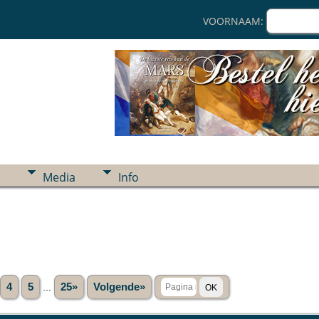
VOORNAAM:
Media
Info
4
5
...
25»
Volgende»