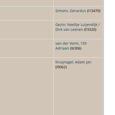
Simons, Gerardus
(I13470)
Gezin: Neeltje Luijendijk /
Dirk van Leenen
(F3320)
van der Vorm, 159
Adriaan
(I6306)
Kruijnagel, Adam Jan
(I9062)