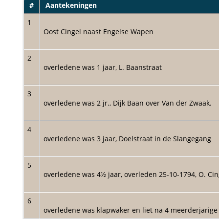
#
Aantekeningen
1
Oost Cingel naast Engelse Wapen
2
overledene was 1 jaar, L. Baanstraat
3
overledene was 2 jr., Dijk Baan over Van der Zwaak.
4
overledene was 3 jaar, Doelstraat in de Slangegang
5
overledene was 4½ jaar, overleden 25-10-1794, O. Cin
6
overledene was klapwaker en liet na 4 meerderjarig