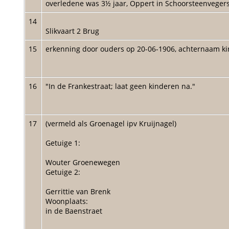
overledene was 3½ jaar, Oppert in Schoorsteenvege
14
Slikvaart 2 Brug
15
erkenning door ouders op 20-06-1906, achternaam kind
16
"In de Frankestraat; laat geen kinderen na."
17
(vermeld als Groenagel ipv Kruijnagel)
Getuige 1:
Wouter Groenewegen
Getuige 2:
Gerrittie van Brenk
Woonplaats:
in de Baenstraet