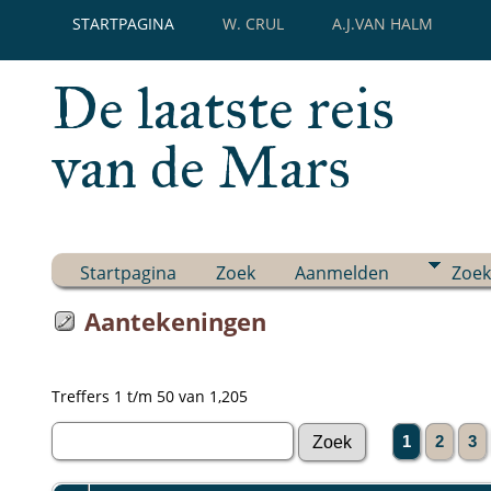
STARTPAGINA
W. CRUL
A.J.VAN HALM
De laatste reis
van de Mars
Startpagina
Zoek
Aanmelden
Zoek
Aantekeningen
Treffers 1 t/m 50 van 1,205
1
2
3