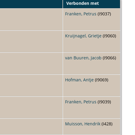
Verbonden met
Franken, Petrus
(I9037)
Kruijnagel, Grietje
(I9060)
van Buuren, Jacob
(I9066)
Hofman, Antje
(I9069)
Franken, Petrus
(I9039)
Muisson, Hendrik
(I428)