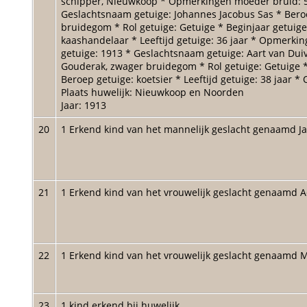
schipper, Nieuwkoop * Opmerkingen moeder bruid: 57 
Geslachtsnaam getuige: Johannes Jacobus Sas * Beroep
bruidegom * Rol getuige: Getuige * Beginjaar getuige
kaashandelaar * Leeftijd getuige: 36 jaar * Opmerkin
getuige: 1913 * Geslachtsnaam getuige: Aart van Duiv
Gouderak, zwager bruidegom * Rol getuige: Getuige * 
Beroep getuige: koetsier * Leeftijd getuige: 38 jaa
Plaats huwelijk: Nieuwkoop en Noorden
Jaar: 1913
20
1 Erkend kind van het mannelijk geslacht genaamd 
21
1 Erkend kind van het vrouwelijk geslacht genaamd 
22
1 Erkend kind van het vrouwelijk geslacht genaamd 
23
1 kind erkend bij huwelijk.