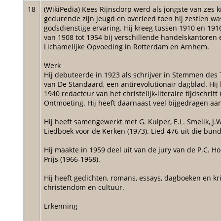
18
(WikiPedia) Kees Rijnsdorp werd als jongste van zes k
gedurende zijn jeugd en overleed toen hij zestien wa
godsdienstige ervaring. Hij kreeg tussen 1910 en 19
van 1908 tot 1954 bij verschillende handelskantoren
Lichamelijke Opvoeding in Rotterdam en Arnhem.
Werk
Hij debuteerde in 1923 als schrijver in Stemmen des
van De Standaard, een antirevolutionair dagblad. Hi
1940 redacteur van het christelijk-literaire tijdschr
Ontmoeting. Hij heeft daarnaast veel bijgedragen aa
Hij heeft samengewerkt met G. Kuiper, E.L. Smelik, J
Liedboek voor de Kerken (1973). Lied 476 uit die bund
Hij maakte in 1959 deel uit van de jury van de P.C. Hoo
Prijs (1966-1968).
Hij heeft gedichten, romans, essays, dagboeken en k
christendom en cultuur.
Erkenning