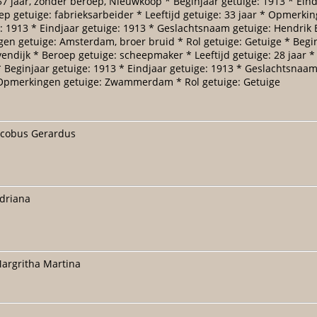
jaar, zonder beroep, Nieuwkoop * Beginjaar getuige: 1913 * Eindj
 getuige: fabrieksarbeider * Leeftijd getuige: 33 jaar * Opmerki
: 1913 * Eindjaar getuige: 1913 * Geslachtsnaam getuige: Hendrik 
gen getuige: Amsterdam, broer bruid * Rol getuige: Getuige * Begin
endijk * Beroep getuige: scheepmaker * Leeftijd getuige: 28 jaar 
Beginjaar getuige: 1913 * Eindjaar getuige: 1913 * Geslachtsnaam
r * Opmerkingen getuige: Zwammerdam * Rol getuige: Getuige
Jacobus Gerardus
Adriana
Margritha Martina