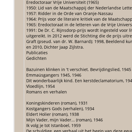
Eredoctoraar Vrije Universiteit (1965)
1950: Lid van de Maatschappij der Nederlandse Lett
1957: Ridder in de Orde van Oranje-Nassau
1964: Prijs voor de literaire kritiek van de Maatscha
1965: Eredoctoraat in de letteren van de Vrije Univer
1991: De Dr. C. Rijnsdorp-prijs wordt ingesteld voor l
uitgereikt. In 2012 werd de Stichting die de prijs ui
Graft (pseud. van dr. W. Barnard); 1998, Beeldend k
en 2010, Dichter Jaap Zijlstra.
Publicaties
Gedichten
Bazuinen klinken in 't verschiet. Bevrijdingslied, 1945
Emmaüsgangers 1945, 1946
Dit wonderbaarlijk kind. Een kerstdeclamatorium, 19
Vloedlijn, 1954
Romans en verhalen
Koningskinderen (roman), 1931
Kostgangers Gods (verhalen), 1934
Eldert Holier (roman), 1938
Mijn Vader, mijn Vader... (roman), 1946
Ik volg je tot Istanboel, 1959
De schuldige, een verhaal uit het begin van deze eeu