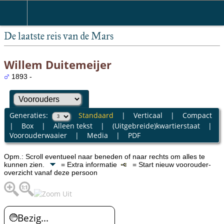
De laatste reis van de Mars
Willem Duitemeijer
1893 -
Generaties:
Standaard
|
Verticaal
|
Compact
|
Box
|
Alleen tekst
|
(Uitgebreide)kwartierstaat
|
Voorouderwaaier
|
Media
|
PDF
Opm.: Scroll eventueel naar beneden of naar rechts om alles te
kunnen zien.
= Extra informatie
= Start nieuw voorouder-
overzicht vanaf deze persoon
Bezig...