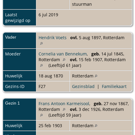
stuurman
Laatst
6 jul 2019
gewijzigd op
Vader
Hendrik Voets
ovl.
5 aug 1897, Rotterdam
Moeder
Cornelia van Bennekum
,
geb.
14 jul 1845,
Rotterdam
ovl.
15 feb 1907, Rotterdam
(Leeftijd 61 jaar)
Huwelijk
18 aug 1870
Rotterdam
Gezins-ID
F27
Gezinsblad
|
Familiekaart
Gezin 1
Frans Antoon Karmeisool
,
geb.
27 nov 1867,
Rotterdam
ovl.
3 dec 1926, Rotterdam
(Leeftijd 59 jaar)
Huwelijk
25 feb 1903
Rotterdam