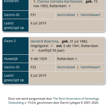
Kinderen
1.
Clasina Cornelia Karmeisool
,
geb.
15
nov 1903, Rotterdam
Gezins-ID
F31
Gezinsblad
|
Familiekaart
Laatst
6 jul 2019
gewijzigd op
Gezin 2
Hendrik Boersma
,
geb.
31 jul 1882,
Oegstgeest
ovl.
5 okt 1941, Rotterdam
(Leeftijd 59 jaar)
Huwelijk
9 okt 1929
Rotterdam
Gezins-ID
F32
Gezinsblad
|
Familiekaart
Laatst
6 jul 2019
gewijzigd op
Deze site werd aangemaakt door
The Next Generation of Genealogy
Sitebuilding
v. 15.0.4, geschreven door Darrin Lythgoe © 2001-2026.