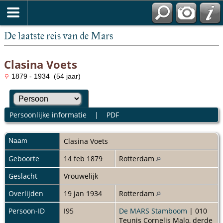
De laatste reis van de Mars
Clasina Voets
1879 - 1934 (54 jaar)
Persoonlijke informatie
|
PDF
Naam
Clasina
Voets
Geboorte
14 feb 1879
Rotterdam
Geslacht
Vrouwelijk
Overlijden
19 jan 1934
Rotterdam
Persoon-ID
I95
De MARS Stamboom
| 010
Teunis Cornelis Malo, derde