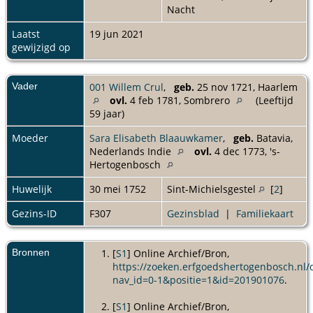
Nacht
Laatst
19 jun 2021
gewijzigd op
Vader
001 Willem Crul
,
geb.
25 nov 1721, Haarlem
ovl.
4 feb 1781, Sombrero
(Leeftijd
59 jaar)
Moeder
Sara Elisabeth Blaauwkamer
,
geb.
Batavia,
Nederlands Indie
ovl.
4 dec 1773, 's-
Hertogenbosch
Huwelijk
30 mei 1752
Sint-Michielsgestel
[
2
]
Gezins-ID
F307
Gezinsblad
|
Familiekaart
Bronnen
[
S1
] Online Archief/Bron,
https://zoeken.erfgoedshertogenbosch.nl/d
nav_id=0-1&positie=1&id=201901076
.
[
S1
] Online Archief/Bron,