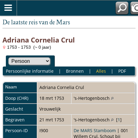
De laatste reis van de Mars
Adriana Cornelia Crul
1753 - 1753 (~ 0 jaar)
Persoonlijke informatie
|
Bronnen
|
Alles
|
PDF
Naam
Adriana Cornelia
Crul
Doop (CHR)
18 mrt 1753
's-Hertogenbosch
Geslacht
Vrouwelijk
Begraven
21 mrt 1753
's-Hertogenbosch
[
1
]
Persoon-ID
I900
De MARS Stamboom
| 001
Willem Crul, Schout bij