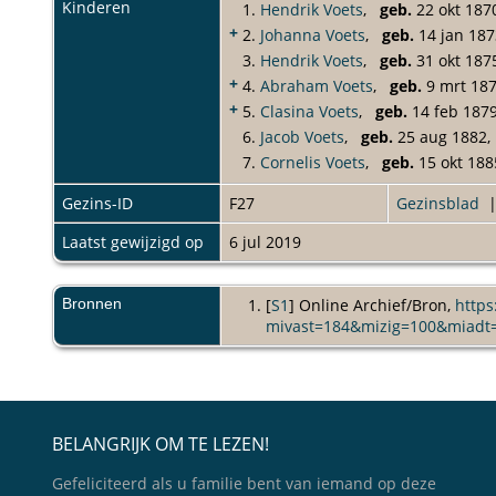
Kinderen
1.
Hendrik Voets
,
geb.
22 okt 187
+
2.
Johanna Voets
,
geb.
14 jan 18
3.
Hendrik Voets
,
geb.
31 okt 187
+
4.
Abraham Voets
,
geb.
9 mrt 18
+
5.
Clasina Voets
,
geb.
14 feb 187
6.
Jacob Voets
,
geb.
25 aug 1882,
7.
Cornelis Voets
,
geb.
15 okt 188
Gezins-ID
F27
Gezinsblad
Laatst gewijzigd op
6 jul 2019
Bronnen
[
S1
] Online Archief/Bron,
https
mivast=184&mizig=100&miadt
BELANGRIJK OM TE LEZEN!
Gefeliciteerd als u familie bent van iemand op deze