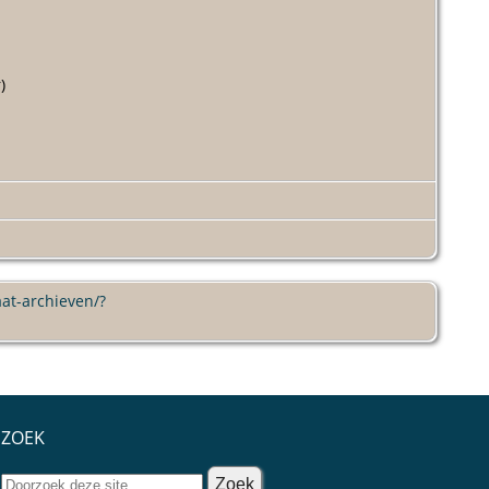
)
aat-archieven/?
.
ZOEK