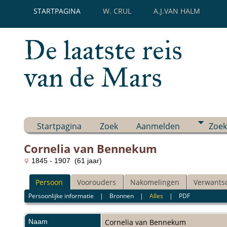
STARTPAGINA
W. CRUL
A.J.VAN HALM
De laatste reis
van de Mars
Startpagina
Zoek
Aanmelden
Zoek
Cornelia van Bennekum
1845 - 1907 (61 jaar)
Persoon
Voorouders
Nakomelingen
Verwants
Persoonlijke informatie
|
Bronnen
|
Alles
|
PDF
Naam
Cornelia
van Bennekum