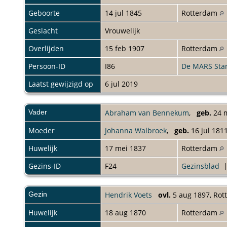
Geboorte
14 jul 1845
Rotterdam
Geslacht
Vrouwelijk
Overlijden
15 feb 1907
Rotterdam
Persoon-ID
I86
De MARS St
Laatst gewijzigd op
6 jul 2019
Vader
Abraham van Bennekum
,
geb.
24 m
Moeder
Johanna Walbroek
,
geb.
16 jul 181
Huwelijk
17 mei 1837
Rotterdam
Gezins-ID
F24
Gezinsblad
Gezin
Hendrik Voets
ovl.
5 aug 1897, Ro
Huwelijk
18 aug 1870
Rotterdam