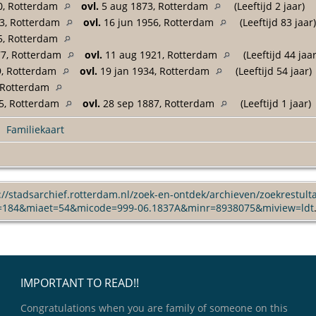
0, Rotterdam
ovl.
5 aug 1873, Rotterdam
(Leeftijd 2 jaar)
73, Rotterdam
ovl.
16 jun 1956, Rotterdam
(Leeftijd 83 jaar)
5, Rotterdam
77, Rotterdam
ovl.
11 aug 1921, Rotterdam
(Leeftijd 44 jaar
9, Rotterdam
ovl.
19 jan 1934, Rotterdam
(Leeftijd 54 jaar)
 Rotterdam
5, Rotterdam
ovl.
28 sep 1887, Rotterdam
(Leeftijd 1 jaar)
|
Familiekaart
://stadsarchief.rotterdam.nl/zoek-en-ontdek/archieven/zoekrestult
=184&miaet=54&micode=999-06.1837A&minr=8938075&miview=ldt
IMPORTANT TO READ!!
Congratulations when you are family of someone on this