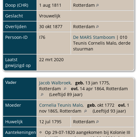
Doop (CHR)
1 aug 1811
Rotterdam
Geslacht
Vrouwelijk
Overlijden
30 okt 1877
Rotterdam
Persoon-ID
I76
De MARS Stamboom
| 010
Teunis Cornelis Malo, derde
stuurman
Laatst
22 mrt 2020
gewijzigd op
Vader
Jacob Walbroek
,
geb.
13 jan 1775,
Rotterdam
ovl.
14 apr 1864, Rotterdam
(Leeftijd 89 jaar)
Moeder
Cornelia Teunis Malo
,
geb.
okt 1772
ovl.
1
nov 1865, Rotterdam
(Leeftijd 93 jaar)
Huwelijk
12 jul 1795
Rotterdam
Aantekeningen
Op 29-07-1820 aangekomen bij Kolonie III