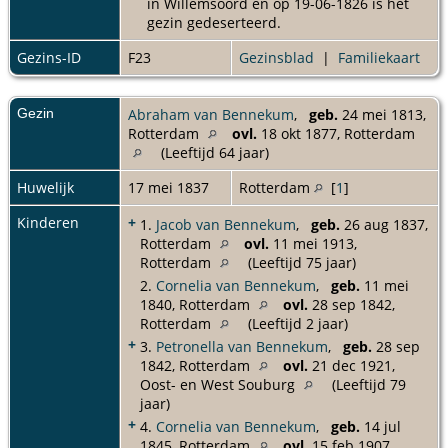
in Willemsoord en op 19-06-1826 is het
gezin gedeserteerd.
Gezins-ID
F23
Gezinsblad
|
Familiekaart
Gezin
Abraham van Bennekum
,
geb.
24 mei 1813,
Rotterdam
ovl.
18 okt 1877, Rotterdam
(Leeftijd 64 jaar)
Huwelijk
17 mei 1837
Rotterdam
[
1
]
Kinderen
+
1.
Jacob van Bennekum
,
geb.
26 aug 1837,
Rotterdam
ovl.
11 mei 1913,
Rotterdam
(Leeftijd 75 jaar)
2.
Cornelia van Bennekum
,
geb.
11 mei
1840, Rotterdam
ovl.
28 sep 1842,
Rotterdam
(Leeftijd 2 jaar)
+
3.
Petronella van Bennekum
,
geb.
28 sep
1842, Rotterdam
ovl.
21 dec 1921,
Oost- en West Souburg
(Leeftijd 79
jaar)
+
4.
Cornelia van Bennekum
,
geb.
14 jul
1845, Rotterdam
ovl.
15 feb 1907,