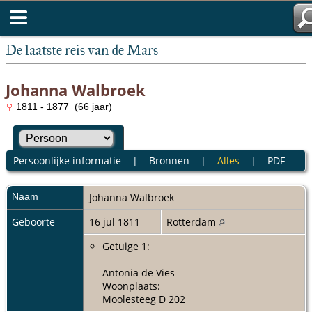
De laatste reis van de Mars
Johanna Walbroek
1811 - 1877 (66 jaar)
Persoonlijke informatie
|
Bronnen
|
Alles
|
PDF
Naam
Johanna
Walbroek
Geboorte
16 jul 1811
Rotterdam
Getuige 1:
Antonia de Vies
Woonplaats:
Moolesteeg D 202