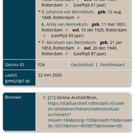
Rotterdam
(Leeftijd 61 jaar)
+
5.
Johanna van Bennekum
,
geb.
12 aug
1848, Rotterdam
6.
Alida van Bennekum
,
geb.
11 mei 1851,
Rotterdam
ovl.
10 okt 1920, Rotterdam
(Leeftijd 69 jaar)
+
7.
Abraham van Bennekum
,
geb.
21 jan
1853, Rotterdam
ovl.
20 dec 1940,
Rotterdam
(Leeftijd 87 jaar)
Gezins-ID
F24
Gezinsblad
|
Familiekaart
Laatst
22 mrt 2020
gewijzigd op
Bronnen
[
S1
] Online Archief/Bron,
https://stadsarchief.rotterdam.nl/zoek-
en-ontdek/archieven/zoekrestultaat-
archieven/?
mivast=184&mizig=100&miadt=184&miaet
06.1837A&minr=8938075&miview=ldt
.