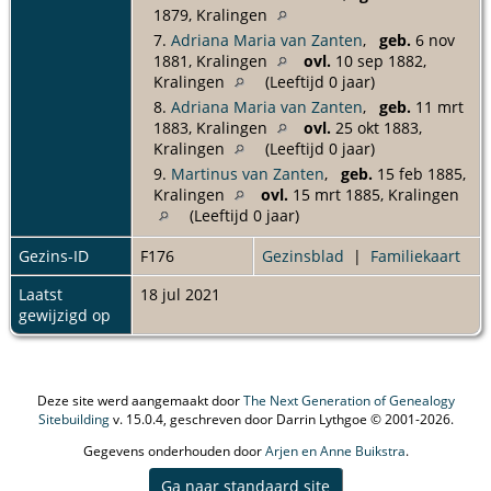
1879, Kralingen
7.
Adriana Maria van Zanten
,
geb.
6 nov
1881, Kralingen
ovl.
10 sep 1882,
Kralingen
(Leeftijd 0 jaar)
8.
Adriana Maria van Zanten
,
geb.
11 mrt
1883, Kralingen
ovl.
25 okt 1883,
Kralingen
(Leeftijd 0 jaar)
9.
Martinus van Zanten
,
geb.
15 feb 1885,
Kralingen
ovl.
15 mrt 1885, Kralingen
(Leeftijd 0 jaar)
Gezins-ID
F176
Gezinsblad
|
Familiekaart
Laatst
18 jul 2021
gewijzigd op
Deze site werd aangemaakt door
The Next Generation of Genealogy
Sitebuilding
v. 15.0.4, geschreven door Darrin Lythgoe © 2001-2026.
Gegevens onderhouden door
Arjen en Anne Buikstra
.
Ga naar standaard site