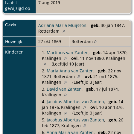
Laatst
7 aug 2019
gewijzigd op
Gezin
Adriana Maria Muijsson
,
geb.
30 jan 1847,
Rotterdam
Huwelijk
27 okt 1869
Rotterdam
Kinderen
1.
Martinus van Zanten
,
geb.
14 apr 1870,
Kralingen
ovl.
11 nov 1880, Kralingen
(Leeftijd 10 jaar)
2.
Maria Anna van Zanten
,
geb.
22 nov
1871, Rotterdam
ovl.
21 mrt 1875,
Kralingen
(Leeftijd 3 jaar)
3.
David van Zanten
,
geb.
17 jul 1874,
Kralingen
4.
Jacobus Albertus van Zanten
,
geb.
14
jan 1876, Kralingen
ovl.
10 apr 1876,
Kralingen
(Leeftijd 0 jaar)
5.
Jacobus Albertus van Zanten
,
geb.
26
feb 1877, Kralingen
6.
Anna Maria van Zanten
,
geb.
22 nov