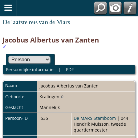
De laatste reis van de Mars
Jacobus Albertus van Zanten
Persoonlijke informatie
|
PDF
Naam
Jacobus Albertus
van Zanten
Geboorte
Kralingen
Geslacht
Mannelijk
Persoon-ID
I535
De MARS Stamboom
| 044
Hendrik Muisson, tweede
quartiermeester