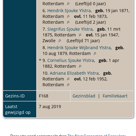
Rotterdam
(Leeftijd 0 jaar)
6.
Hendrik Sjouke Ylstra
,
geb.
19 jan 1871,
Rotterdam
ovl.
11 feb 1873,
Rotterdam
(Leeftijd 2 jaar)
7.
Siegrifus Sjouke Ylstra
,
geb.
11 mrt
1875, Rotterdam
ovl.
15 jan 1947,
Zwolle
(Leeftijd 71 jaar)
8.
Hendrik Sjouke Wijbrand Ylstra
,
geb.
10 aug 1879, Rotterdam
+
9.
Cornelius Sjouke Ylstra
,
geb.
1 apr
1882, Rotterdam
10.
Adriana Elizabeth Ylstra
,
geb.
Rotterdam
ovl.
12 feb 1952,
Rotterdam
Gezins-ID
F168
Gezinsblad
|
Familiekaart
Laatst
7 aug 2019
gewijzigd op
Deze site werd aangemaakt door
The Next Generation of Genealogy