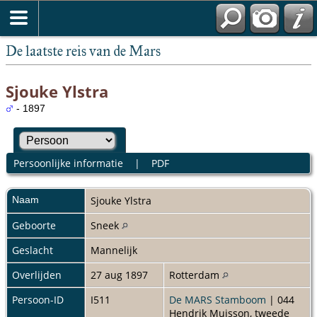
De laatste reis van de Mars
Sjouke Ylstra
- 1897
Persoonlijke informatie
|
PDF
Naam
Sjouke
Ylstra
Geboorte
Sneek
Geslacht
Mannelijk
Overlijden
27 aug 1897
Rotterdam
Persoon-ID
I511
De MARS Stamboom
| 044
Hendrik Muisson, tweede