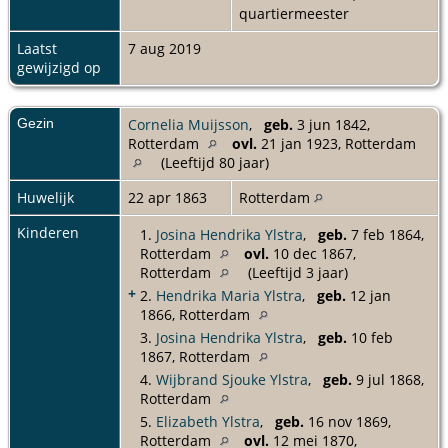
quartiermeester
Laatst
7 aug 2019
gewijzigd op
Gezin
Cornelia Muijsson
,
geb.
3 jun 1842,
Rotterdam
ovl.
21 jan 1923, Rotterdam
(Leeftijd 80 jaar)
Huwelijk
22 apr 1863
Rotterdam
Kinderen
1.
Josina Hendrika Ylstra
,
geb.
7 feb 1864,
Rotterdam
ovl.
10 dec 1867,
Rotterdam
(Leeftijd 3 jaar)
+
2.
Hendrika Maria Ylstra
,
geb.
12 jan
1866, Rotterdam
3.
Josina Hendrika Ylstra
,
geb.
10 feb
1867, Rotterdam
4.
Wijbrand Sjouke Ylstra
,
geb.
9 jul 1868,
Rotterdam
5.
Elizabeth Ylstra
,
geb.
16 nov 1869,
Rotterdam
ovl.
12 mei 1870,