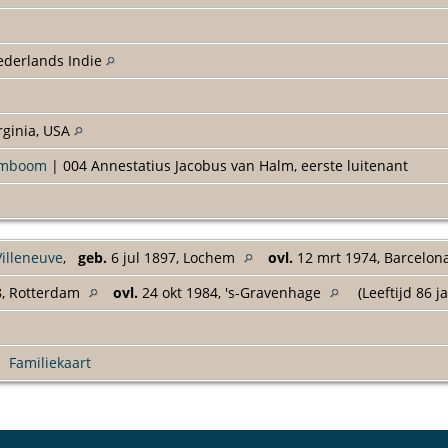
ederlands Indie
rginia, USA
amboom
| 004 Annestatius Jacobus van Halm, eerste luitenant
Villeneuve
,
geb.
6 jul 1897, Lochem
ovl.
12 mrt 1974, Barcelon
8, Rotterdam
ovl.
24 okt 1984, 's-Gravenhage
(Leeftijd 86 j
|
Familiekaart