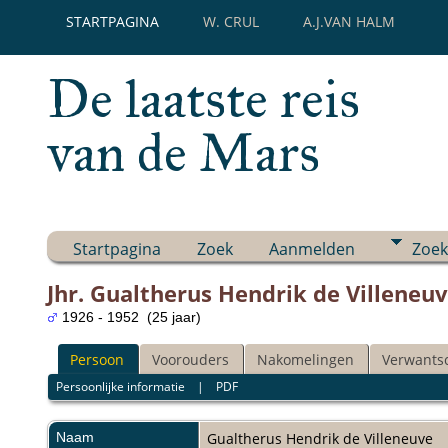
STARTPAGINA
W. CRUL
A.J.VAN HALM
De laatste reis
van de Mars
Startpagina
Zoek
Aanmelden
Zoek
Jhr. Gualtherus Hendrik de Villeneu
1926 - 1952 (25 jaar)
Persoon
Voorouders
Nakomelingen
Verwants
Persoonlijke informatie
|
PDF
Naam
Gualtherus Hendrik
de Villeneuve