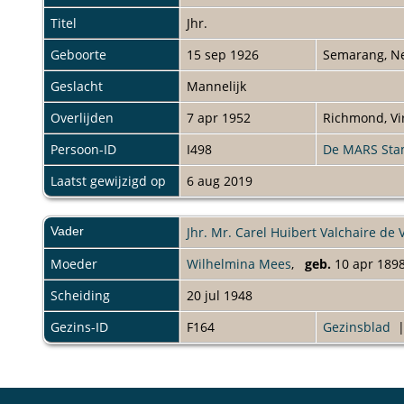
Titel
Jhr.
Geboorte
15 sep 1926
Semarang, N
Geslacht
Mannelijk
Overlijden
7 apr 1952
Richmond, Vi
Persoon-ID
I498
De MARS St
Laatst gewijzigd op
6 aug 2019
Vader
Jhr. Mr. Carel Huibert Valchaire de 
Moeder
Wilhelmina Mees
,
geb.
10 apr 189
Scheiding
20 jul 1948
Gezins-ID
F164
Gezinsblad