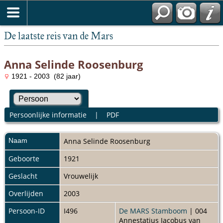
De laatste reis van de Mars
Anna Selinde Roosenburg
1921 - 2003 (82 jaar)
Persoonlijke informatie
|
PDF
Naam
Anna Selinde
Roosenburg
Geboorte
1921
Geslacht
Vrouwelijk
Overlijden
2003
Persoon-ID
I496
De MARS Stamboom
| 004
Annestatius Jacobus van