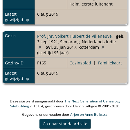
Halm, eerste luitenant
Laatst
6 aug 2019
gewijzigd op
Gezin
Prof. Jhr. Volkert Huibert de Villeneuve
,
geb.
3 sep 1921, Semarang, Nederlands Indie
ovl.
25 jan 2017, Rotterdam
(Leeftijd 95 jaar)
Gezins-ID
F165
Gezinsblad
|
Familiekaart
Laatst
6 aug 2019
gewijzigd op
Deze site werd aangemaakt door
The Next Generation of Genealogy
Sitebuilding
v. 15.0.4, geschreven door Darrin Lythgoe © 2001-2026.
Gegevens onderhouden door
Arjen en Anne Buikstra
.
Ga naar standaard site