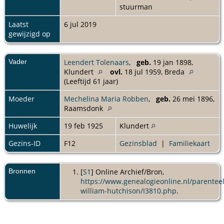
stuurman
Laatst
6 jul 2019
gewijzigd op
Vader
Leendert Tolenaars
,
geb.
19 jan 1898,
Klundert
ovl.
18 jul 1959, Breda
(Leeftijd 61 jaar)
Moeder
Mechelina Maria Robben
,
geb.
26 mei 1896,
Raamsdonk
Huwelijk
19 feb 1925
Klundert
Gezins-ID
F12
Gezinsblad
|
Familiekaart
Bronnen
[
S1
] Online Archief/Bron,
https://www.genealogieonline.nl/parenteel
william-hutchison/I3810.php
.