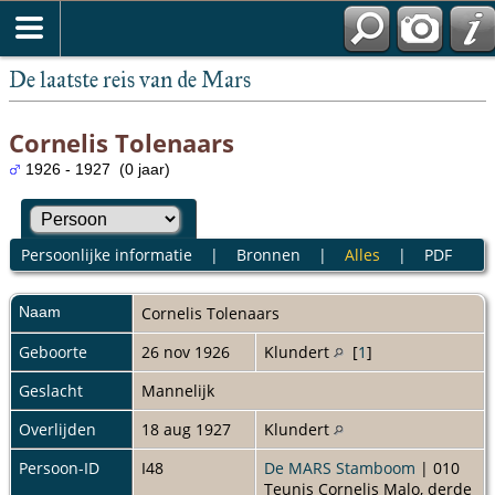
De laatste reis van de Mars
Cornelis Tolenaars
1926 - 1927 (0 jaar)
Persoonlijke informatie
|
Bronnen
|
Alles
|
PDF
Naam
Cornelis
Tolenaars
Geboorte
26 nov 1926
Klundert
[
1
]
Geslacht
Mannelijk
Overlijden
18 aug 1927
Klundert
Persoon-ID
I48
De MARS Stamboom
| 010
Teunis Cornelis Malo, derde