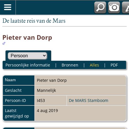
De laatste reis van de Mars
Pieter van Dorp
Persoonlijke informatie
|
Bronnen
|
Alles
|
PDF
Naam
Pieter
van Dorp
Geslacht
Mannelijk
Persoon-ID
I453
De MARS Stamboom
Laatst
4 aug 2019
gewijzigd op