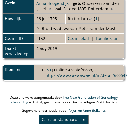
Gezin
Anna Hoogendijk
,
geb.
Ouderkerk aan den
IJssel
ovl.
31 dec 1805, Rotterdam
Huwelijk
26 jul 1795
Rotterdam
[
1
]
Bruid weduwe van Pieter van der Mast.
Gezins-ID
F152
Gezinsblad
|
Familiekaart
Laatst
4 aug 2019
gewijzigd op
Bronnen
[
S1
] Online Archief/Bron,
https://www.wiewaswie.nl/nl/detail/60054
Deze site werd aangemaakt door
The Next Generation of Genealogy
Sitebuilding
v. 15.0.4, geschreven door Darrin Lythgoe © 2001-2026.
Gegevens onderhouden door
Arjen en Anne Buikstra
.
Ga naar standaard site