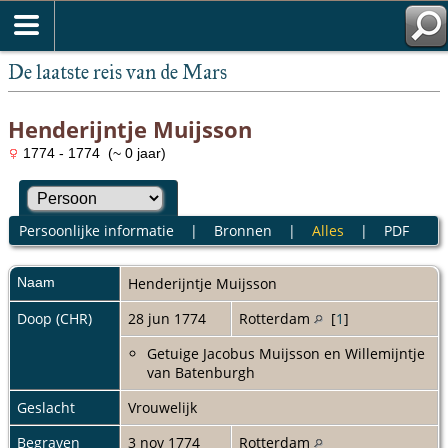
De laatste reis van de Mars
Henderijntje Muijsson
1774 - 1774 (~ 0 jaar)
Persoonlijke informatie
|
Bronnen
|
Alles
|
PDF
Naam
Henderijntje
Muijsson
Doop (CHR)
28 jun 1774
Rotterdam
[
1
]
Getuige Jacobus Muijsson en Willemijntje
van Batenburgh
Geslacht
Vrouwelijk
Begraven
3 nov 1774
Rotterdam