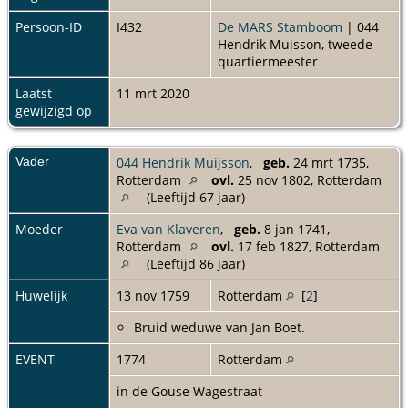
Persoon-ID
I432
De MARS Stamboom
| 044
Hendrik Muisson, tweede
quartiermeester
Laatst
11 mrt 2020
gewijzigd op
Vader
044 Hendrik Muijsson
,
geb.
24 mrt 1735,
Rotterdam
ovl.
25 nov 1802, Rotterdam
(Leeftijd 67 jaar)
Moeder
Eva van Klaveren
,
geb.
8 jan 1741,
Rotterdam
ovl.
17 feb 1827, Rotterdam
(Leeftijd 86 jaar)
Huwelijk
13 nov 1759
Rotterdam
[
2
]
Bruid weduwe van Jan Boet.
EVENT
1774
Rotterdam
in de Gouse Wagestraat