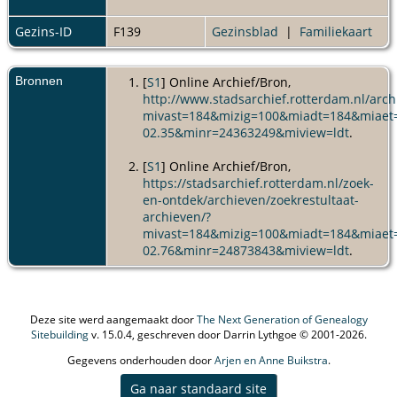
Gezins-ID
F139
Gezinsblad
|
Familiekaart
Bronnen
[
S1
] Online Archief/Bron,
http://www.stadsarchief.rotterdam.nl/arch
mivast=184&mizig=100&miadt=184&miaet
02.35&minr=24363249&miview=ldt
.
[
S1
] Online Archief/Bron,
https://stadsarchief.rotterdam.nl/zoek-
en-ontdek/archieven/zoekrestultaat-
archieven/?
mivast=184&mizig=100&miadt=184&miaet
02.76&minr=24873843&miview=ldt
.
Deze site werd aangemaakt door
The Next Generation of Genealogy
Sitebuilding
v. 15.0.4, geschreven door Darrin Lythgoe © 2001-2026.
Gegevens onderhouden door
Arjen en Anne Buikstra
.
Ga naar standaard site