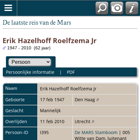
De laatste reis van de Mars
Erik Hazelhoff Roelfzema Jr
1947 - 2010 (62 jaar)
Persoonlijke informatie
|
PDF
Naam
Erik
Hazelhoff Roelfzema Jr
Geboorte
17 feb 1947
Den Haag
Geslacht
Mannelijk
Overlijden
11 feb 2010
Utrecht
Persoon-ID
I395
De MARS Stamboom
| 005
Witte van Dam, luitenant