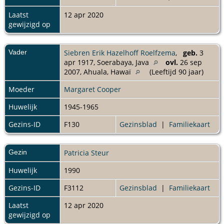
Laatst
12 apr 2020
gewijzigd op
Vader
Siebren Erik Hazelhoff Roelfzema
,
geb.
3
apr 1917, Soerabaya, Java
ovl.
26 sep
2007, Ahuala, Hawaï
(Leeftijd 90 jaar)
Moeder
Margaret Cooper
Huwelijk
1945-1965
Gezins-ID
F130
Gezinsblad
|
Familiekaart
Gezin
Patricia Steur
Huwelijk
1990
Gezins-ID
F3112
Gezinsblad
|
Familiekaart
Laatst
12 apr 2020
gewijzigd op