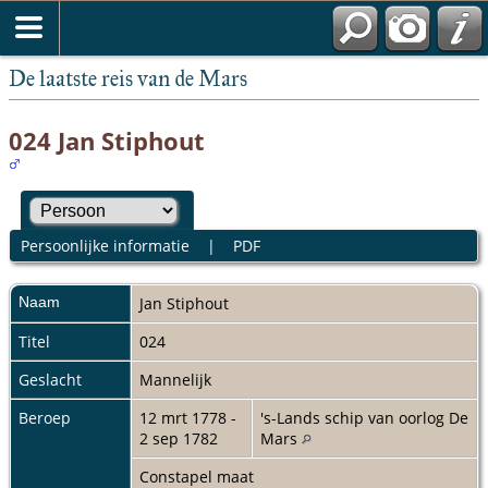
De laatste reis van de Mars
024 Jan Stiphout
Persoonlijke informatie
|
PDF
Naam
Jan
Stiphout
Titel
024
Geslacht
Mannelijk
Beroep
12 mrt 1778 -
's-Lands schip van oorlog De
2 sep 1782
Mars
Constapel maat