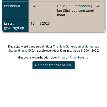
Persoon-ID
I342
De MARS Stamboom
| 024
Jan Stiphout, constapel
maat
Laatst
18 mrt 2020
gewijzigd op
Deze site werd aangemaakt door
The Next Generation of Genealogy
Sitebuilding
v. 15.0.4, geschreven door Darrin Lythgoe © 2001-2026.
Gegevens onderhouden door
Arjen en Anne Buikstra
.
Ga naar standaard site