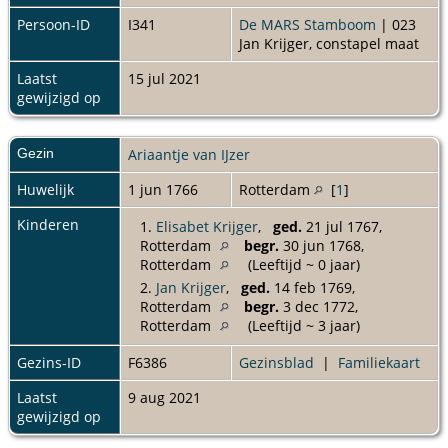
Persoon-ID
I341
De MARS Stamboom
| 023
Jan Krijger, constapel maat
Laatst
15 jul 2021
gewijzigd op
Gezin
Ariaantje van IJzer
Huwelijk
1 jun 1766
Rotterdam
[
1
]
Kinderen
1.
Elisabet Krijger
,
ged.
21 jul 1767,
Rotterdam
begr.
30 jun 1768,
Rotterdam
(Leeftijd ~ 0 jaar)
2.
Jan Krijger
,
ged.
14 feb 1769,
Rotterdam
begr.
3 dec 1772,
Rotterdam
(Leeftijd ~ 3 jaar)
Gezins-ID
F6386
Gezinsblad
|
Familiekaart
Laatst
9 aug 2021
gewijzigd op