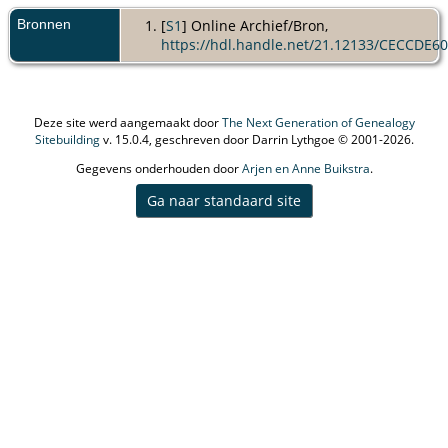
Bronnen
[
S1
] Online Archief/Bron,
https://hdl.handle.net/21.12133/CECCD
Deze site werd aangemaakt door
The Next Generation of Genealogy
Sitebuilding
v. 15.0.4, geschreven door Darrin Lythgoe © 2001-2026.
Gegevens onderhouden door
Arjen en Anne Buikstra
.
Ga naar standaard site