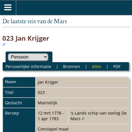
De laatste reis van de Mars
023 Jan Krijger
Persoonlijke informatie
|
Bronnen
|
Alles
|
PDF
Naam
Jan
Krijger
Titel
023
Geslacht
Mannelijk
Beroep
12 mrt 1778 -
's-Lands schip van oorlog De
1 apr 1783
Mars
Constapel maat