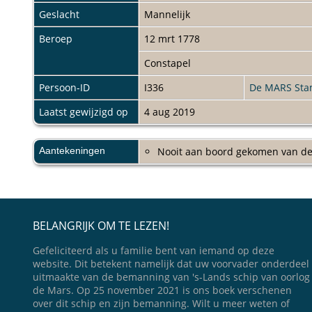
Geslacht
Mannelijk
Beroep
12 mrt 1778
Constapel
Persoon-ID
I336
De MARS St
Laatst gewijzigd op
4 aug 2019
Aantekeningen
Nooit aan boord gekomen van d
BELANGRIJK OM TE LEZEN!
Gefeliciteerd als u familie bent van iemand op deze
website. Dit betekent namelijk dat uw voorvader onderdeel
uitmaakte van de bemanning van 's-Lands schip van oorlog
de Mars. Op 25 november 2021 is ons boek verschenen
over dit schip en zijn bemanning. Wilt u meer weten of