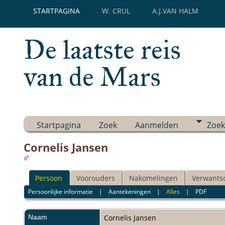
STARTPAGINA
W. CRUL
A.J.VAN HALM
De laatste reis
van de Mars
Startpagina
Zoek
Aanmelden
Zoek
Cornelis Jansen
Persoon
Voorouders
Nakomelingen
Verwants
Persoonlijke informatie
|
Aantekeningen
|
Alles
|
PDF
Naam
Cornelis
Jansen