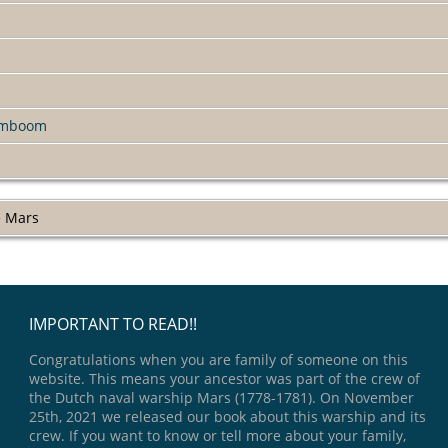
amboom
e Mars
IMPORTANT TO READ!!
Congratulations when you are family of someone on this
website. This means your ancestor was part of the crew of
the Dutch naval warship Mars (1778-1781). On November
25th, 2021 we released our book about this warship and its
crew. If you want to know or tell more about your family,