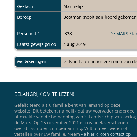
Geslacht
Mannelijk
Beroep
Bootman (nooit aan boord gekomen
Persoon-ID
I328
De MARS St
Laatst gewijzigd op
4 aug 2019
Aantekeningen
Nooit aan boord gekomen van de
BELANGRIJK OM TE LEZEN!
Gefeliciteerd als u familie bent van iemand op deze
website. Dit betekent namelijk dat uw voorvader onderdeel
uitmaakte van de bemanning van 's-Lands schip van oorlog
de Mars. Op 25 november 2021 is ons boek verschenen
over dit schip en zijn bemanning. Wilt u meer weten of
vertellen over uw familie. Neem
via hier klikken contact op