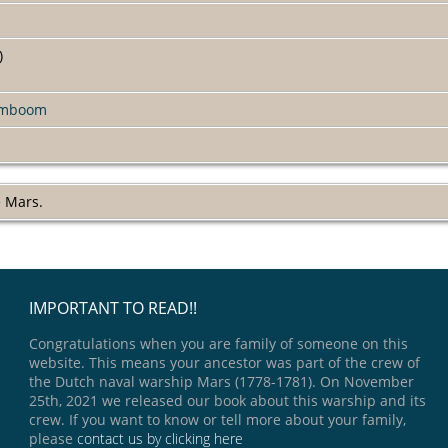
)
amboom
 Mars.
IMPORTANT TO READ!!
Congratulations when you are family of someone on this
website. This means your ancestor was part of the crew of
the Dutch naval warship Mars (1778-1781). On November
25th, 2021 we released our book about this warship and its
crew. If you want to know or tell more about your family,
please
contact us by clicking here