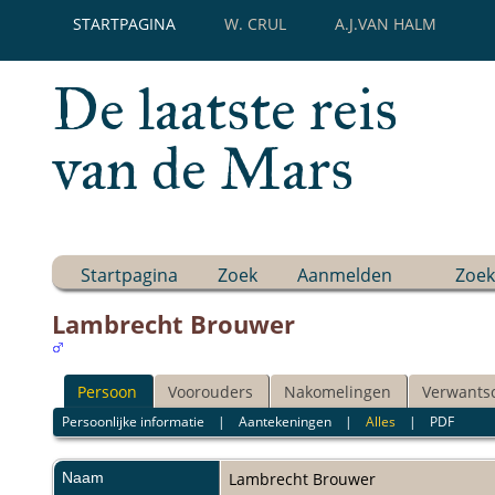
STARTPAGINA
W. CRUL
A.J.VAN HALM
De laatste reis
van de Mars
Startpagina
Zoek
Aanmelden
Zoek
Lambrecht Brouwer
Persoon
Voorouders
Nakomelingen
Verwants
Persoonlijke informatie
|
Aantekeningen
|
Alles
|
PDF
Naam
Lambrecht
Brouwer