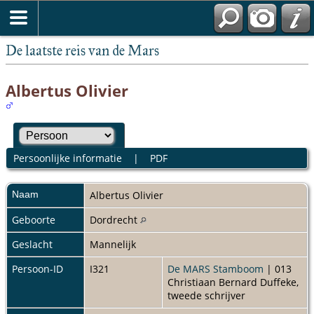
De laatste reis van de Mars
Albertus Olivier
Persoonlijke informatie
|
PDF
Naam
Albertus
Olivier
Geboorte
Dordrecht
Geslacht
Mannelijk
Persoon-ID
I321
De MARS Stamboom
| 013
Christiaan Bernard Duffeke,
tweede schrijver