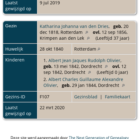
Laatst
9 jul 2019
gewijzigd op
Gezin
Katharina Johanna van den Dries
,
geb.
20
dec 1818, Rotterdam
ovl.
12 sep 1856,
Krimpen aan den Lek
(Leeftijd 37 jaar)
Huwelijk
28 okt 1840
Rotterdam
Kinderen
1.
Albert Jean Jaques Rudolph Olivier
,
geb.
13 mei 1842, Dordrecht
ovl.
12
sep 1842, Dordrecht
(Leeftijd 0 jaar)
2.
Albert Charles Guillaume Alexandre
Olivier
,
geb.
29 jan 1844, Dordrecht
Gezins-ID
F107
Gezinsblad
|
Familiekaart
Laatst
22 mrt 2020
gewijzigd op
Deze site werd aangemaakt door
The Next Generation of Genealogy