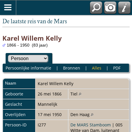
De laatste reis van de Mars
Karel Willem Kelly
1866 - 1950 (83 jaar)
Persoonlijke informatie
|
Bronnen
|
Alles
|
PDF
Naam
Karel Willem
Kelly
Geboorte
26 mei 1866
Tiel
Geslacht
Mannelijk
Overlijden
17 mei 1950
Den Haag
Persoon-ID
I277
De MARS Stamboom
| 005
Witte van Dam, luitenant