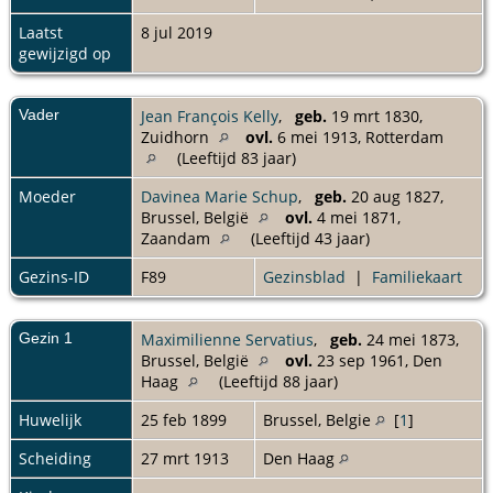
Laatst
8 jul 2019
gewijzigd op
Vader
Jean François Kelly
,
geb.
19 mrt 1830,
Zuidhorn
ovl.
6 mei 1913, Rotterdam
(Leeftijd 83 jaar)
Moeder
Davinea Marie Schup
,
geb.
20 aug 1827,
Brussel, België
ovl.
4 mei 1871,
Zaandam
(Leeftijd 43 jaar)
Gezins-ID
F89
Gezinsblad
|
Familiekaart
Gezin 1
Maximilienne Servatius
,
geb.
24 mei 1873,
Brussel, België
ovl.
23 sep 1961, Den
Haag
(Leeftijd 88 jaar)
Huwelijk
25 feb 1899
Brussel, Belgie
[
1
]
Scheiding
27 mrt 1913
Den Haag