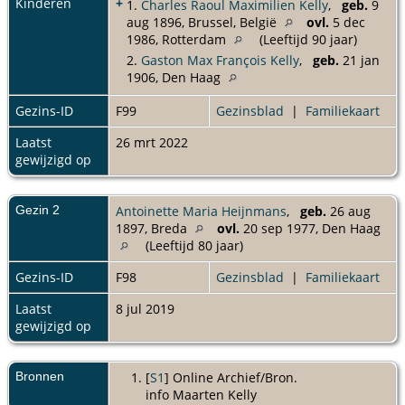
Kinderen
+
1.
Charles Raoul Maximilien Kelly
,
geb.
9
aug 1896, Brussel, België
ovl.
5 dec
1986, Rotterdam
(Leeftijd 90 jaar)
2.
Gaston Max François Kelly
,
geb.
21 jan
1906, Den Haag
Gezins-ID
F99
Gezinsblad
|
Familiekaart
Laatst
26 mrt 2022
gewijzigd op
Gezin 2
Antoinette Maria Heijnmans
,
geb.
26 aug
1897, Breda
ovl.
20 sep 1977, Den Haag
(Leeftijd 80 jaar)
Gezins-ID
F98
Gezinsblad
|
Familiekaart
Laatst
8 jul 2019
gewijzigd op
Bronnen
[
S1
] Online Archief/Bron.
info Maarten Kelly