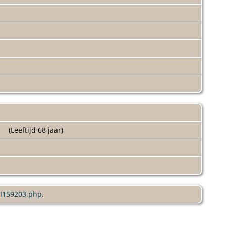
(Leeftijd 68 jaar)
/I159203.php
.