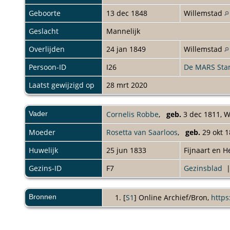
Geboorte
13 dec 1848
Willemstad
Geslacht
Mannelijk
Overlijden
24 jan 1849
Willemstad
Persoon-ID
I26
De MARS St
Laatst gewijzigd op
28 mrt 2020
Vader
Cornelis Robbe
,
geb.
3 dec 1811, 
Moeder
Rosetta van Saarloos
,
geb.
29 okt 1
Huwelijk
25 jun 1833
Fijnaart en 
Gezins-ID
F7
Gezinsblad
Bronnen
[
S1
] Online Archief/Bron,
https