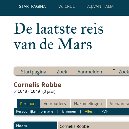
STARTPAGINA
W. CRUL
A.J.VAN HALM
De laatste reis
van de Mars
Startpagina
Zoek
Aanmelden
Zoek
Cornelis Robbe
1848 - 1849 (0 jaar)
Persoon
Voorouders
Nakomelingen
Verwants
Persoonlijke informatie
|
Bronnen
|
Alles
|
PDF
Naam
Cornelis
Robbe