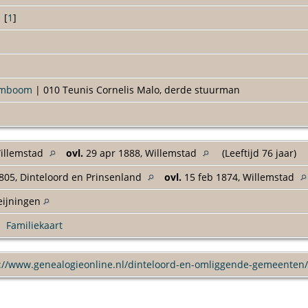
[
1
]
amboom
| 010 Teunis Cornelis Malo, derde stuurman
Willemstad
ovl.
29 apr 1888, Willemstad
(Leeftijd 76 jaar)
805, Dinteloord en Prinsenland
ovl.
15 feb 1874, Willemstad
Heijningen
|
Familiekaart
://www.genealogieonline.nl/dinteloord-en-omliggende-gemeenten