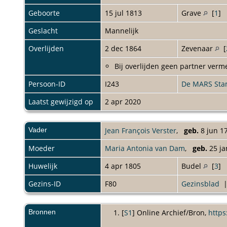
Geboorte
15 jul 1813
Grave
[
1
]
Geslacht
Mannelijk
Overlijden
2 dec 1864
Zevenaar
[
Bij overlijden geen partner verm
Persoon-ID
I243
De MARS St
Laatst gewijzigd op
2 apr 2020
Vader
Jean François Verster
,
geb.
8 jun 1
Moeder
Maria Antonia van Dam
,
geb.
25 ja
Huwelijk
4 apr 1805
Budel
[
3
]
Gezins-ID
F80
Gezinsblad
Bronnen
[
S1
] Online Archief/Bron,
https