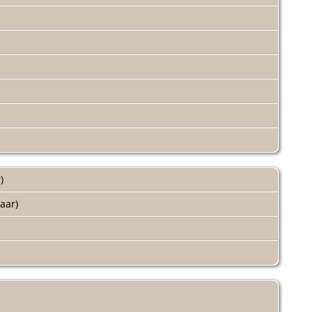
r)
jaar)