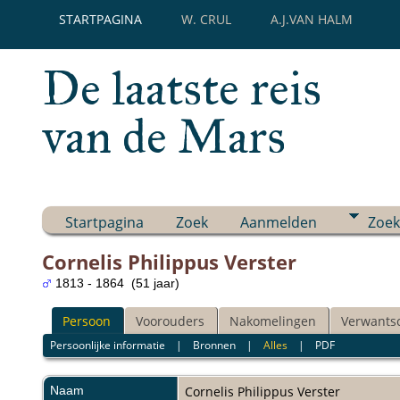
STARTPAGINA
W. CRUL
A.J.VAN HALM
De laatste reis
van de Mars
Startpagina
Zoek
Aanmelden
Zoek
Cornelis Philippus Verster
1813 - 1864 (51 jaar)
Persoon
Voorouders
Nakomelingen
Verwants
Persoonlijke informatie
|
Bronnen
|
Alles
|
PDF
Naam
Cornelis Philippus
Verster