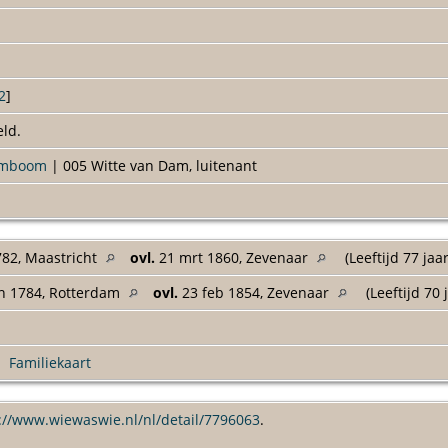
2
]
eld.
amboom
| 005 Witte van Dam, luitenant
782, Maastricht
ovl.
21 mrt 1860, Zevenaar
(Leeftijd 77 jaa
n 1784, Rotterdam
ovl.
23 feb 1854, Zevenaar
(Leeftijd 70 
|
Familiekaart
://www.wiewaswie.nl/nl/detail/7796063
.