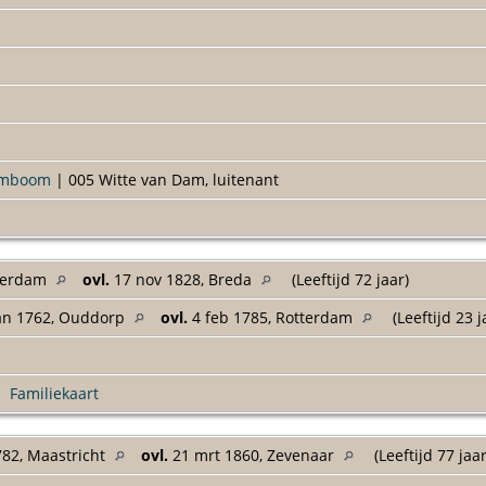
amboom
| 005 Witte van Dam, luitenant
terdam
ovl.
17 nov 1828, Breda
(Leeftijd 72 jaar)
an 1762, Ouddorp
ovl.
4 feb 1785, Rotterdam
(Leeftijd 23 
|
Familiekaart
782, Maastricht
ovl.
21 mrt 1860, Zevenaar
(Leeftijd 77 jaa