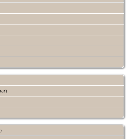
jaar)
r)