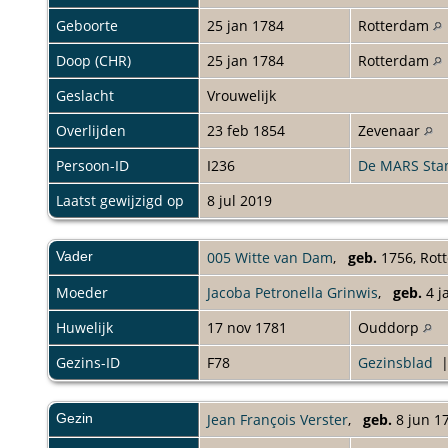
Geboorte
25 jan 1784
Rotterdam
Doop (CHR)
25 jan 1784
Rotterdam
Geslacht
Vrouwelijk
Overlijden
23 feb 1854
Zevenaar
Persoon-ID
I236
De MARS St
Laatst gewijzigd op
8 jul 2019
Vader
005 Witte van Dam
,
geb.
1756, Rot
Moeder
Jacoba Petronella Grinwis
,
geb.
4 j
Huwelijk
17 nov 1781
Ouddorp
Gezins-ID
F78
Gezinsblad
Gezin
Jean François Verster
,
geb.
8 jun 1