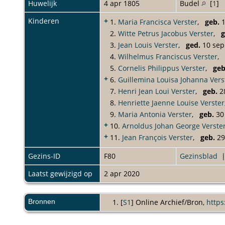
Huwelijk
4 apr 1805
Budel
[
1
]
Kinderen
+
1.
Maria Francisca Verster
,
geb.
1
2.
Witte Petrus Jacobus Verster
,
g
3.
Jean Louis Verster
,
ged.
10 sep
4.
Wilhelmus Franciscus Verster
,
5.
Cornelis Philippus Verster
,
geb
+
6.
Guillemina Louisa Johanna Vers
7.
Henri Jean Loui Verster
,
geb.
28
8.
Henriette Jaenne Louise Verster
9.
Maria Antonia Verster
,
geb.
30 
+
10.
Arnoldus Johan George Verste
+
11.
Jean François Verster
,
geb.
29
Gezins-ID
F80
Gezinsblad
Laatst gewijzigd op
2 apr 2020
Bronnen
[
S1
] Online Archief/Bron,
https