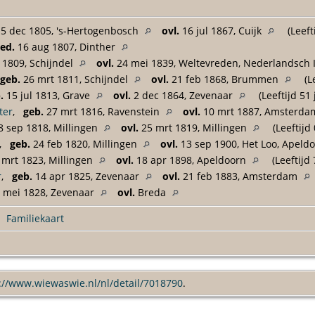
5 dec 1805, 's-Hertogenbosch
ovl.
16 jul 1867, Cuijk
(Leeft
ed.
16 aug 1807, Dinther
 1809, Schijndel
ovl.
24 mei 1839, Weltevreden, Nederlandsch 
geb.
26 mrt 1811, Schijndel
ovl.
21 feb 1868, Brummen
(Le
.
15 jul 1813, Grave
ovl.
2 dec 1864, Zevenaar
(Leeftijd 51 
ter
,
geb.
27 mrt 1816, Ravenstein
ovl.
10 mrt 1887, Amsterd
 sep 1818, Millingen
ovl.
25 mrt 1819, Millingen
(Leeftijd 
,
geb.
24 feb 1820, Millingen
ovl.
13 sep 1900, Het Loo, Apeld
mrt 1823, Millingen
ovl.
18 apr 1898, Apeldoorn
(Leeftijd 
r
,
geb.
14 apr 1825, Zevenaar
ovl.
21 feb 1883, Amsterdam
 mei 1828, Zevenaar
ovl.
Breda
|
Familiekaart
://www.wiewaswie.nl/nl/detail/7018790
.