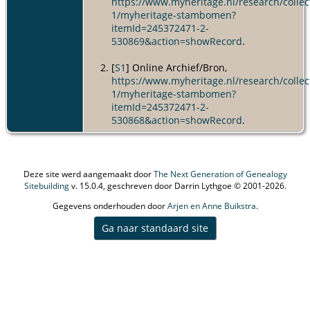
https://www.myheritage.nl/research/collec
1/myheritage-stambomen?
itemId=245372471-2-
530869&action=showRecord
.
[
S1
] Online Archief/Bron,
https://www.myheritage.nl/research/collec
1/myheritage-stambomen?
itemId=245372471-2-
530868&action=showRecord
.
Deze site werd aangemaakt door
The Next Generation of Genealogy
Sitebuilding
v. 15.0.4, geschreven door Darrin Lythgoe © 2001-2026.
Gegevens onderhouden door
Arjen en Anne Buikstra
.
Ga naar standaard site