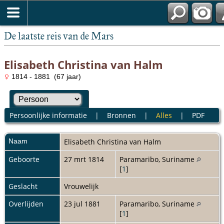
De laatste reis van de Mars
Elisabeth Christina van Halm
1814 - 1881 (67 jaar)
Persoonlijke informatie
|
Bronnen
|
Alles
|
PDF
Naam
Elisabeth Christina
van Halm
Geboorte
27 mrt 1814
Paramaribo, Suriname
[
1
]
Geslacht
Vrouwelijk
Overlijden
23 jul 1881
Paramaribo, Suriname
[
1
]