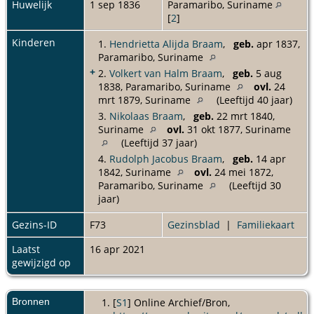
Huwelijk
1 sep 1836
Paramaribo, Suriname
[
2
]
Kinderen
1.
Hendrietta Alijda Braam
,
geb.
apr 1837,
Paramaribo, Suriname
+
2.
Volkert van Halm Braam
,
geb.
5 aug
1838, Paramaribo, Suriname
ovl.
24
mrt 1879, Suriname
(Leeftijd 40 jaar)
3.
Nikolaas Braam
,
geb.
22 mrt 1840,
Suriname
ovl.
31 okt 1877, Suriname
(Leeftijd 37 jaar)
4.
Rudolph Jacobus Braam
,
geb.
14 apr
1842, Suriname
ovl.
24 mei 1872,
Paramaribo, Suriname
(Leeftijd 30
jaar)
Gezins-ID
F73
Gezinsblad
|
Familiekaart
Laatst
16 apr 2021
gewijzigd op
Bronnen
[
S1
] Online Archief/Bron,