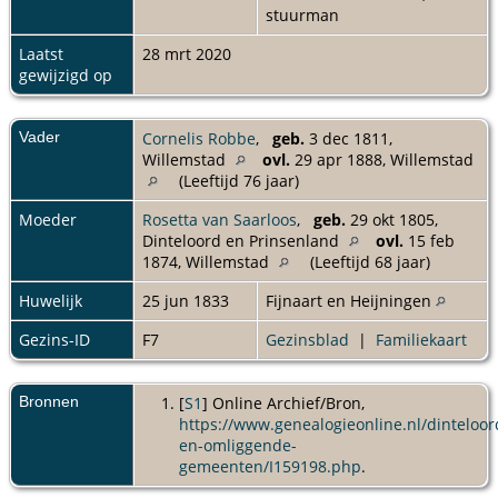
stuurman
Laatst
28 mrt 2020
gewijzigd op
Vader
Cornelis Robbe
,
geb.
3 dec 1811,
Willemstad
ovl.
29 apr 1888, Willemstad
(Leeftijd 76 jaar)
Moeder
Rosetta van Saarloos
,
geb.
29 okt 1805,
Dinteloord en Prinsenland
ovl.
15 feb
1874, Willemstad
(Leeftijd 68 jaar)
Huwelijk
25 jun 1833
Fijnaart en Heijningen
Gezins-ID
F7
Gezinsblad
|
Familiekaart
Bronnen
[
S1
] Online Archief/Bron,
https://www.genealogieonline.nl/dinteloor
en-omliggende-
gemeenten/I159198.php
.