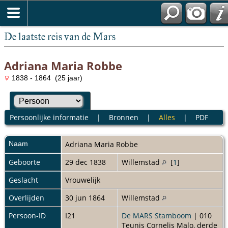
De laatste reis van de Mars
Adriana Maria Robbe
1838 - 1864 (25 jaar)
Persoonlijke informatie
|
Bronnen
|
Alles
|
PDF
Naam
Adriana Maria
Robbe
Geboorte
29 dec 1838
Willemstad
[
1
]
Geslacht
Vrouwelijk
Overlijden
30 jun 1864
Willemstad
Persoon-ID
I21
De MARS Stamboom
| 010
Teunis Cornelis Malo, derde