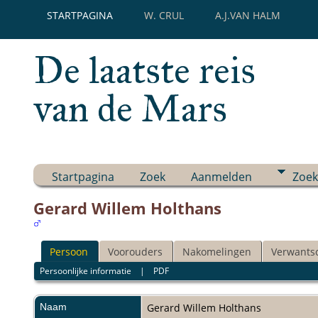
STARTPAGINA
W. CRUL
A.J.VAN HALM
De laatste reis
van de Mars
Startpagina
Zoek
Aanmelden
Zoek
Gerard Willem Holthans
Persoon
Voorouders
Nakomelingen
Verwants
Persoonlijke informatie
|
PDF
Naam
Gerard Willem
Holthans