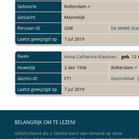
Geboorte
Rotterdam
Geslacht
Mannelijk
Persoon-ID
I208
De MARS St
Laatst gewijzigd op
7 jul 2019
Gezin
Anna Catharina Klaassen
,
geb.
12 
Huwelijk
2 dec 1936
Rotterdam
Gezins-ID
F71
Gezinsblad
Laatst gewijzigd op
7 jul 2019
BELANGRIJK OM TE LEZEN!
Gefeliciteerd als u familie bent van iemand op deze