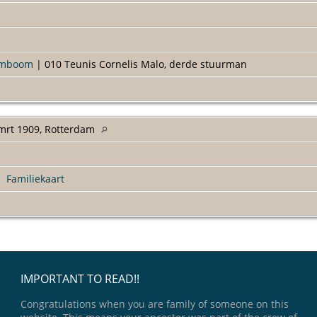
amboom
| 010 Teunis Cornelis Malo, derde stuurman
mrt 1909, Rotterdam
|
Familiekaart
IMPORTANT TO READ!!
Congratulations when you are family of someone on this