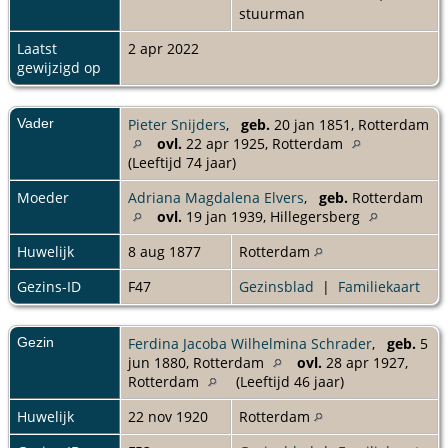
stuurman
Laatst
2 apr 2022
gewijzigd op
Vader
Pieter Snijders
,
geb.
20 jan 1851, Rotterdam
ovl.
22 apr 1925, Rotterdam
(Leeftijd 74 jaar)
Moeder
Adriana Magdalena Elvers
,
geb.
Rotterdam
ovl.
19 jan 1939, Hillegersberg
Huwelijk
8 aug 1877
Rotterdam
Gezins-ID
F47
Gezinsblad
|
Familiekaart
Gezin
Ferdina Jacoba Wilhelmina Schrader
,
geb.
5
jun 1880, Rotterdam
ovl.
28 apr 1927,
Rotterdam
(Leeftijd 46 jaar)
Huwelijk
22 nov 1920
Rotterdam