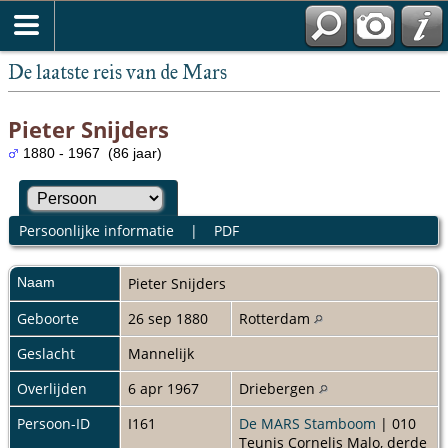
De laatste reis van de Mars
Pieter Snijders
1880 - 1967 (86 jaar)
Persoonlijke informatie
|
PDF
Naam
Pieter
Snijders
Geboorte
26 sep 1880
Rotterdam
Geslacht
Mannelijk
Overlijden
6 apr 1967
Driebergen
Persoon-ID
I161
De MARS Stamboom
| 010
Teunis Cornelis Malo, derde