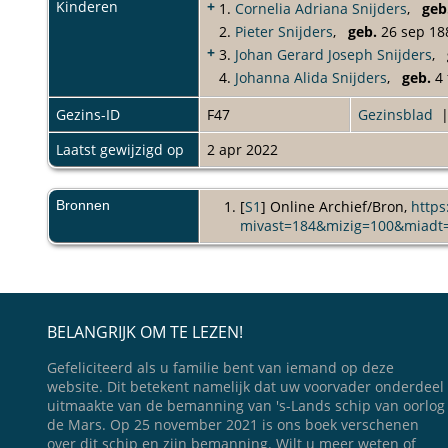
Kinderen
+
1.
Cornelia Adriana Snijders
,
geb
2.
Pieter Snijders
,
geb.
26 sep 18
+
3.
Johan Gerard Joseph Snijders
,
4.
Johanna Alida Snijders
,
geb.
4 
Gezins-ID
F47
Gezinsblad
Laatst gewijzigd op
2 apr 2022
Bronnen
[
S1
] Online Archief/Bron,
https
mivast=184&mizig=100&miadt
BELANGRIJK OM TE LEZEN!
Gefeliciteerd als u familie bent van iemand op deze
website. Dit betekent namelijk dat uw voorvader onderdeel
uitmaakte van de bemanning van 's-Lands schip van oorlog
de Mars. Op 25 november 2021 is ons boek verschenen
over dit schip en zijn bemanning. Wilt u meer weten of