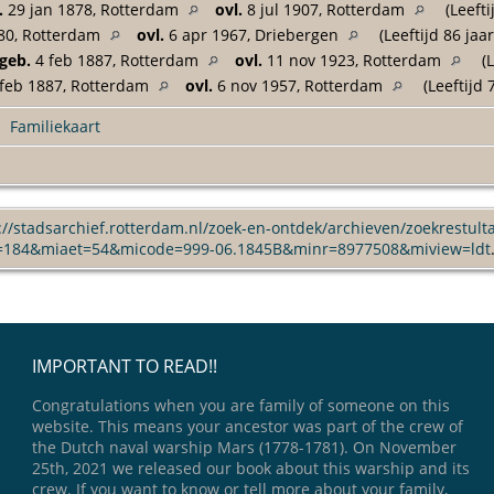
.
29 jan 1878, Rotterdam
ovl.
8 jul 1907, Rotterdam
(Leefti
80, Rotterdam
ovl.
6 apr 1967, Driebergen
(Leeftijd 86 jaar
geb.
4 feb 1887, Rotterdam
ovl.
11 nov 1923, Rotterdam
(L
feb 1887, Rotterdam
ovl.
6 nov 1957, Rotterdam
(Leeftijd 
|
Familiekaart
://stadsarchief.rotterdam.nl/zoek-en-ontdek/archieven/zoekrestult
=184&miaet=54&micode=999-06.1845B&minr=8977508&miview=ldt
IMPORTANT TO READ!!
Congratulations when you are family of someone on this
website. This means your ancestor was part of the crew of
the Dutch naval warship Mars (1778-1781). On November
25th, 2021 we released our book about this warship and its
crew. If you want to know or tell more about your family,