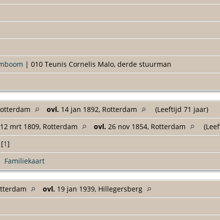
amboom
| 010 Teunis Cornelis Malo, derde stuurman
Rotterdam
ovl.
14 jan 1892, Rotterdam
(Leeftijd 71 jaar)
12 mrt 1809, Rotterdam
ovl.
26 nov 1854, Rotterdam
(Leef
[
1
]
|
Familiekaart
tterdam
ovl.
19 jan 1939, Hillegersberg