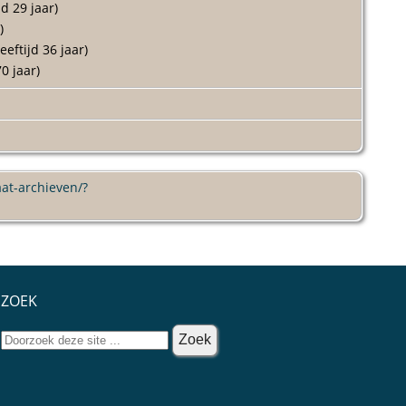
jd 29 jaar)
)
eeftijd 36 jaar)
70 jaar)
aat-archieven/?
.
ZOEK