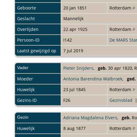
Geboorte
20 jan 1851
Rotterdam
Geslacht
Mannelijk
Overlijden
22 apr 1925
Rotterdam
Persoon-ID
I142
De MARS St
Laatst gewijzigd op
7 jul 2019
Vader
Pieter Snijders
,
geb.
30 apr 1820, 
Moeder
Antonia Barendina Walbroek
,
ged.
Huwelijk
23 jul 1845
Rotterdam
Gezins-ID
F26
Gezinsblad
Gezin
Adriana Magdalena Elvers
,
geb.
Ro
Huwelijk
8 aug 1877
Rotterdam