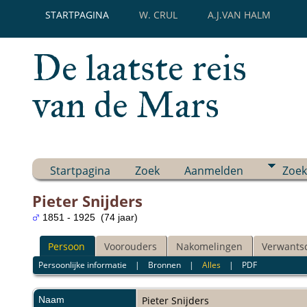
STARTPAGINA
W. CRUL
A.J.VAN HALM
De laatste reis
van de Mars
Startpagina
Zoek
Aanmelden
Zoek
Pieter Snijders
1851 - 1925 (74 jaar)
Persoon
Voorouders
Nakomelingen
Verwants
Persoonlijke informatie
|
Bronnen
|
Alles
|
PDF
Naam
Pieter
Snijders