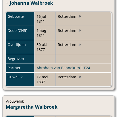
+
Johanna Walbroek
Geboorte
16 jul
Rotterdam
1811
Doop (CHR)
1 aug
Rotterdam
1811
Overlijden
30 okt
Rotterdam
1877
Begraven
Partner
Abraham van Bennekum
|
F24
Huwelijk
17 mei
Rotterdam
1837
Vrouwelijk
Margaretha Walbroek