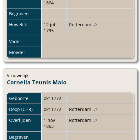
1864
Begraven
Huwelijk
12 jul
Rotterdam
1795
Vader
Moeder
Vrouwelijk
Cornelia Teunis Malo
Geboorte
okt 1772
Doop (CHR)
okt 1772
Rotterdam
Overlijden
1 nov
Rotterdam
1865
Begraven