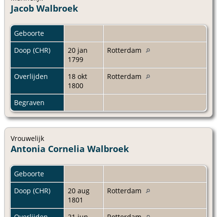
Jacob Walbroek
Geboorte
Doop (CHR)
20 jan
Rotterdam
1799
Overlijden
18 okt
Rotterdam
1800
Begraven
Vrouwelijk
Antonia Cornelia Walbroek
Geboorte
Doop (CHR)
20 aug
Rotterdam
1801
Overlijden
21 jun
Rotterdam