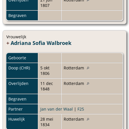
1807
Begraven
Vrouwelijk
+
Adriana Sofia Walbroek
Geboorte
Doop (CHR)
5 okt
Rotterdam
1806
Overlijden
11 dec
Rotterdam
1848
Begraven
Partner
Jan van der Waal
|
F25
Huwelijk
28 mei
Rotterdam
1834