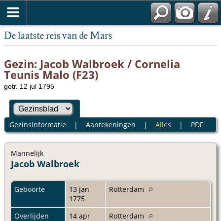
De laatste reis van de Mars
Gezin: Jacob Walbroek / Cornelia
Teunis Malo (F23)
getr. 12 jul 1795
Gezinsinformatie
|
Aantekeningen
|
Alles
|
PDF
Mannelijk
Jacob Walbroek
Geboorte
13 jan
Rotterdam
1775
Overlijden
14 apr
Rotterdam