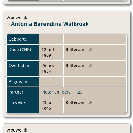
Vrouwelijk
+
Antonia Barendina Walbroek
Geboorte
Doop (CHR)
12 mrt
Rotterdam
1809
Overlijden
26 nov
Rotterdam
1854
Begraven
Partner
Pieter Snijders
|
F26
Huwelijk
23 jul
Rotterdam
1845
Vrouwelijk