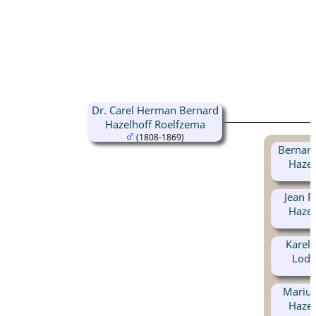
Dr. Carel Herman Bernard
Hazelhoff Roelfzema
(1808-1869)
Bernard
Hazel
Jean F
Hazel
Karel
Lode
Marius
Hazel