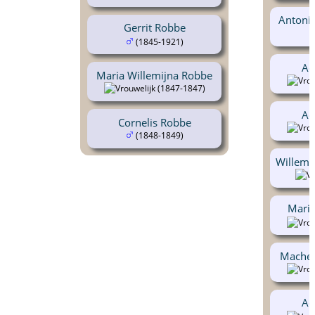
Antoni
Gerrit Robbe
(1845-1921)
Ad
Maria Willemijna Robbe
(1847-1847)
Ad
Cornelis Robbe
(1848-1849)
Willemi
Maria
Machel
Ad