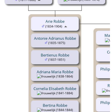
Arie Robbe
(1834-1904)
Mar
Antonie Adrianus Robbe
(1835-1875)
Co
Bertienus Robbe
(1837-1851)
Philip
Adriana Maria Robbe
(1838-1864)
Ro
Cornelia Elisabeth Robbe
(1841-1884)
Philip
Bertina Robbe
(1844-1844)