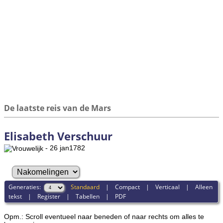
De laatste reis van de Mars
Elisabeth Verschuur
- 26 jan1782
Generaties:
Standaard
|
Compact
|
Verticaal
|
Alleen
tekst
|
Register
|
Tabellen
|
PDF
Opm.: Scroll eventueel naar beneden of naar rechts om alles te