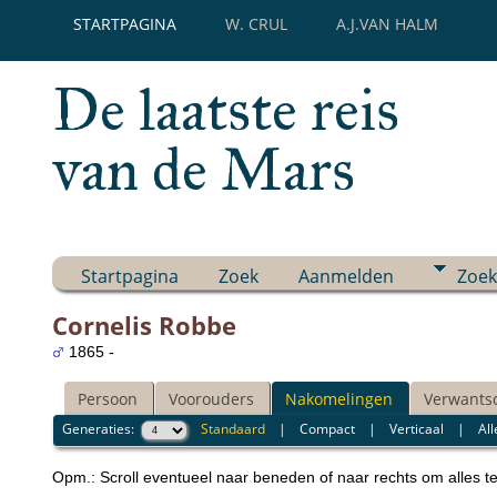
STARTPAGINA
W. CRUL
A.J.VAN HALM
De laatste reis
van de Mars
Startpagina
Zoek
Aanmelden
Zoek
Cornelis Robbe
1865 -
Persoon
Voorouders
Nakomelingen
Verwants
Generaties:
Standaard
|
Compact
|
Verticaal
|
All
Opm.: Scroll eventueel naar beneden of naar rechts om alles t