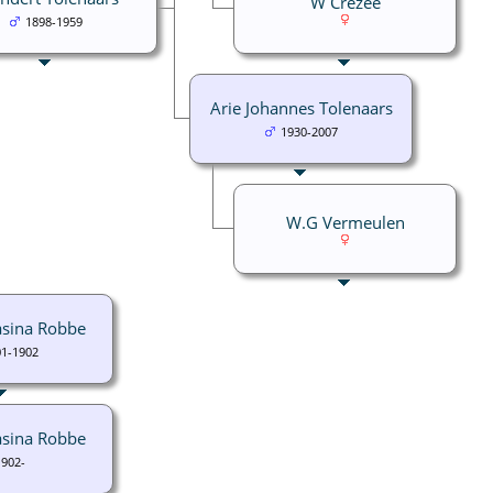
W Crezee
1898-1959
Arie Johannes Tolenaars
1930-2007
W.G Vermeulen
asina Robbe
01-1902
asina Robbe
1902-