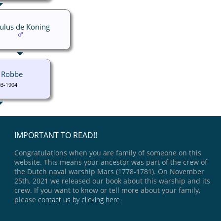
ulus de Koning
r Robbe
03-1904
IMPORTANT TO READ!!
Congratulations when you are family of someone on this
website. This means your ancestor was part of the crew of
the Dutch naval warship Mars (1778-1781). On November
25th, 2021 we released our book about this warship and its
crew. If you want to know or tell more about your family,
please
contact us by clicking here