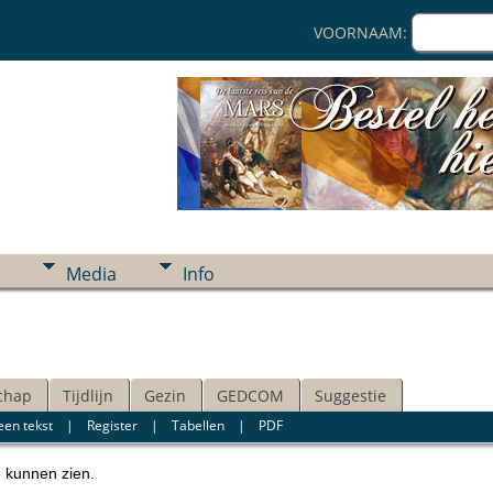
VOORNAAM:
Media
Info
chap
Tijdlijn
Gezin
GEDCOM
Suggestie
een tekst
|
Register
|
Tabellen
|
PDF
e kunnen zien.