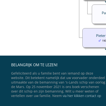
Pa
Piete
19
BELANGRIJK OM TE LEZEN!
Gefeliciteerd als u familie bent van iemand op deze
website. Dit betekent namelijk dat uw voorvader onderdeel
uitmaakte van de bemanning van 's-Lands schip van oorlog
de Mars. Op 25 november 2021 is ons boek verschenen
over dit schip en zijn bemanning. Wilt u meer weten of
vertellen over uw familie. Neem
via hier klikken contact op