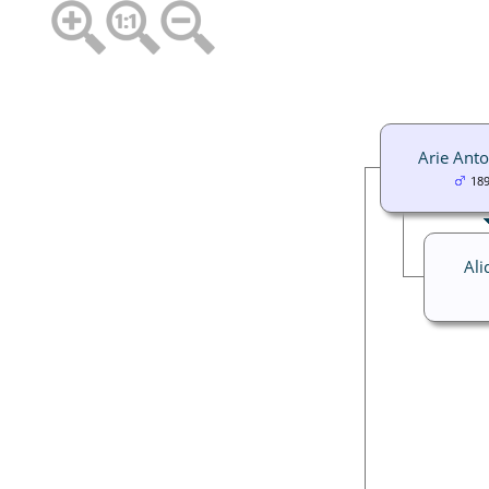
Arie Ant
18
Ali