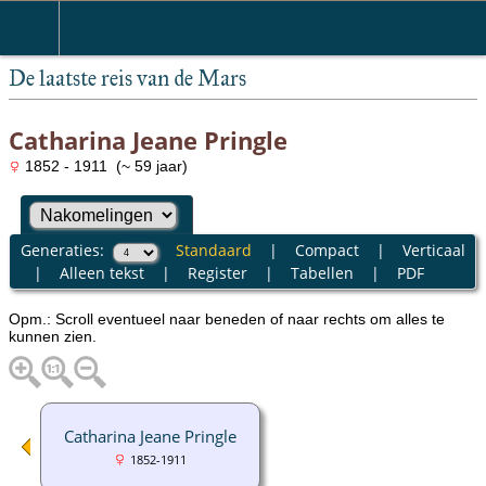
De laatste reis van de Mars
Catharina Jeane Pringle
1852 - 1911 (~ 59 jaar)
Generaties:
Standaard
|
Compact
|
Verticaal
|
Alleen tekst
|
Register
|
Tabellen
|
PDF
Opm.: Scroll eventueel naar beneden of naar rechts om alles te
kunnen zien.
Catharina Jeane Pringle
1852-1911